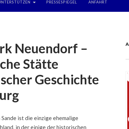
UNTERSTÜTZEN
PRESSESPIEGEL
ANFAHRT
rk Neuendorf –
A
sche Stätte
ischer Geschichte
urg
Sande ist die einzige ehemalige
land, in der einige der historischen